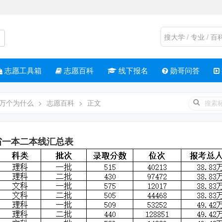
志愿工具箱
志愿百科
线下报名
勋哥问答
万个为什么
>
志愿百科
>
正文
全省一本二本线汇总表