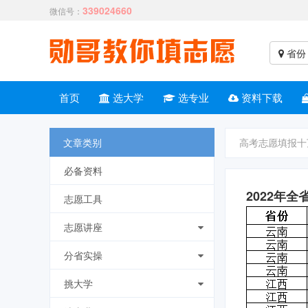
339024660
微信号：
省份
首页
选大学
选专业
资料下载
文章类别
高考志愿填报十
必备资料
2022年
志愿工具
志愿讲座
分省实操
挑大学