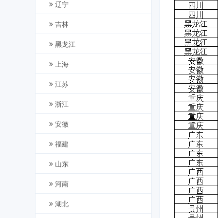
辽宁
吉林
黑龙江
上海
江苏
浙江
安徽
福建
山东
河南
湖北