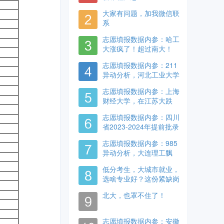
大家有问题，加我微信联
系
志愿填报数据内参：哈工
大涨疯了！超过南大！
志愿填报数据内参：211
异动分析，河北工业大学
大跌！
志愿填报数据内参：上海
财经大学，在江苏大跌
了？ 财经院校真的不行
志愿填报数据内参：四川
了？
省2023-2024年提前批录
取数据对比一览表
志愿填报数据内参：985
异动分析，大连理工飘
了，东北大学降了！！
低分考生，大城市就业，
选啥专业好？这份紧缺岗
位名单，记得收藏！
北大，也罩不住了！
志愿填报数据内参：安徽