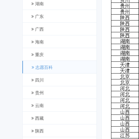
湖南
广东
广西
海南
重庆
志愿百科
四川
贵州
云南
西藏
陕西